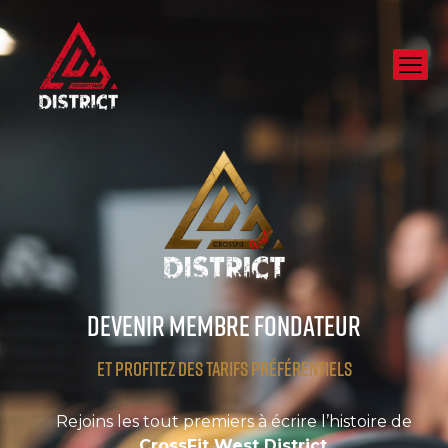
DEVENIR MEMBRE FONDATEUR
et profitez des tarifs préférentiels
Rejoins les tout premiers à écrire l’histoire de
CrossFit West District
.