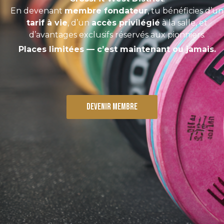
En devenant
membre fondateur
, tu bénéficies d’un
tarif à vie
, d’un
accès privilégié
à la salle, et
d’avantages exclusifs réservés aux pionniers.
Places limitées — c’est maintenant ou jamais.
devenir membre