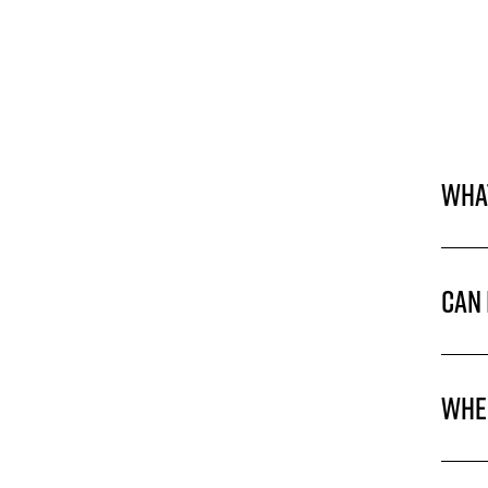
Wha
Can 
When