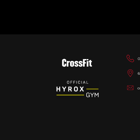
0
6
c