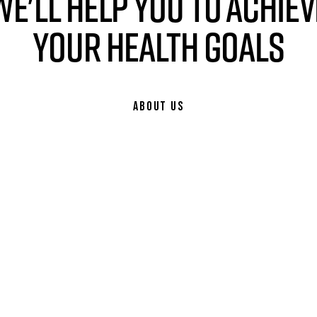
WE'LL HELP YOU TO ACHIEV
YOUR HEALTH GOALS
ABOUT US