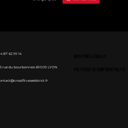
4 87 62 99 14
Mentions légales
5 rue du bourbonnais 69009 LYON
Politique de confidentialité
ontact@crossfitvaisedistrict.fr