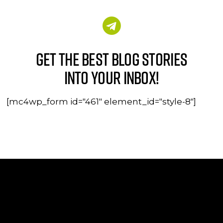
Get the best blog stories
into your inbox!
[mc4wp_form id="461" element_id="style-8"]
notre compte instagram