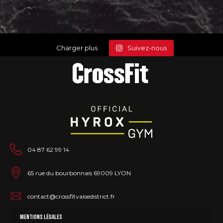
Charger plus
Suivez-nous
04 87 62 99 14
65 rue du bourbonnais 69009 LYON
contact@crossfitvaisedistrict.fr
Mentions légales