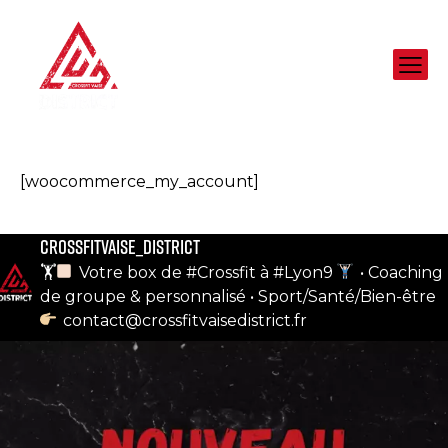
[woocommerce_my_account]
crossfitvaise_district
notre compte instagram
🏋
Votre box de #Crossfit à #Lyon9
• Coaching
de groupe & personnalisé
• Sport/Santé/Bien-être
contact@crossfitvaisedistrict.fr