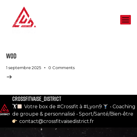
wod
1 septembre 2025
0
Comments
crossfitvaise_district
notre compte instagram
🏋
Votre box de #Crossfit à #Lyon9
• Coaching
de groupe & personnalisé
• Sport/Santé/Bien-être
contact@crossfitvaisedistrict.fr