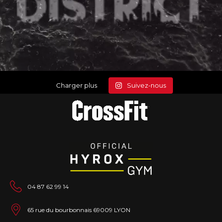
Charger plus
Suivez-nous
04 87 62 99 14
65 rue du bourbonnais 69009 LYON