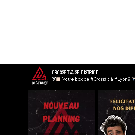
crossfitvaise_district
🏋
Votre box de #Crossfit à #Lyon9