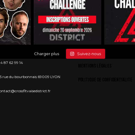
Charger plus
Suivez-nous
4 87 62 99 14
Mentions légales
5 rue du bourbonnais 69009 LYON
Politique de confidentialité
ontact@crossfitvaisedistrict.fr