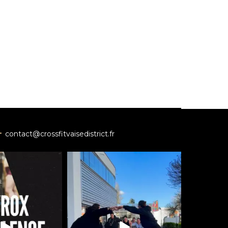
contact@crossfitvaisedistrict.fr