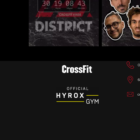
0
6
c