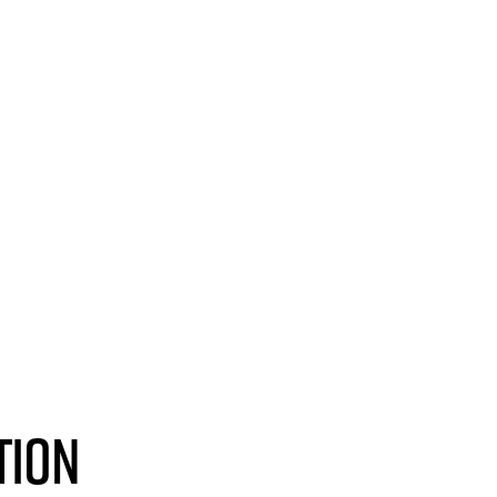
sfit
Kids
Hyrox
La Team
Planning
Tari
Essai gratuit
tion