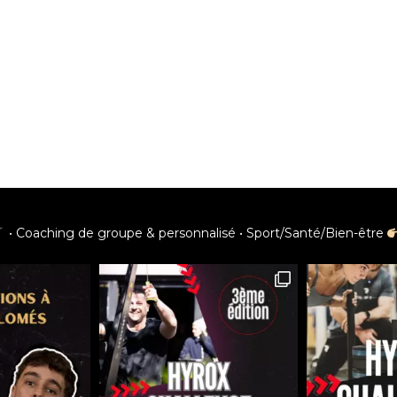
notre compte instagram
• Coaching de groupe & personnalisé
• Sport/Santé/Bien-être