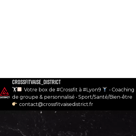
crossfitvaise_district
notre compte instagram
🏋
Votre box de #Crossfit à #Lyon9
• Coaching
de groupe & personnalisé
• Sport/Santé/Bien-être
contact@crossfitvaisedistrict.fr