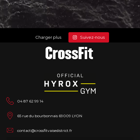
Charger plus
Suivez-nous
04 87 62 99 14
65 rue du bourbonnais 69009 LYON
contact@crossfitvaisedistrict.fr